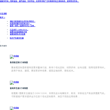
递服务效率。烟草配送、医药配送、机场货运、地铁等领域广泛采用自动化立体库系统，提高物流效率。
行业观察
更多 >
油缸与镀铬棒在光伏支架中的应...
液压破碎锤市场前景分析 | ...
氢氧一体机（氢氧呼吸机）应用...
工业设计（industria...
智慧社区包括哪些方面
智慧库房特点及应用
知识产权服务范围
技术服务
集装箱定制 订单制造
集装箱定制是根据特定需求量身打造，具有个性化定制、材质多样、结构合理、耐用性高等特点。
适用于物流、建筑、展览等多种场景，提高运输效率，降低成本。
氢氧发生器 订单制造
吸氢氧/氢氧发生器加工OEM/ODM，采用先进水电解技术，高效、环保地生产高品质氢氧气体。
可根据客户需求提供全方位的个性化定制服务，满足不同的应用场景...