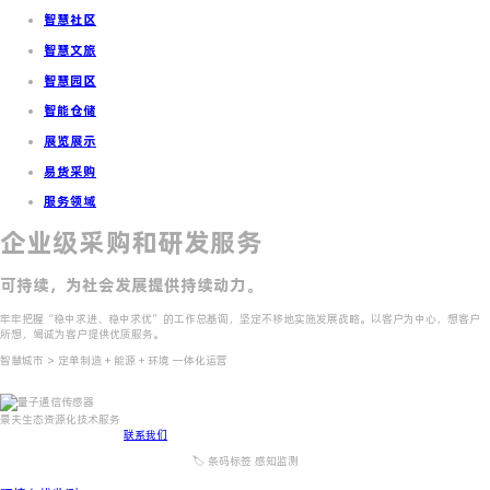
智慧社区
智慧文旅
智慧园区
智能仓储
展览展示
易货采购
服务领域
企业级采购和研发服务
可持续，为社会发展提供持续动力。
牢牢把握“稳中求进、稳中求优”的工作总基调，坚定不移地实施发展战略。以客户为中心，想客户
所想，竭诚为客户提供优质服务。
智慧城市 > 定单制造 + 能源 + 环境 一体化运营
景夫生态资源化技术服务
全行业订单交付解决方案
联系我们
🏷️ 条码标签 感知监测