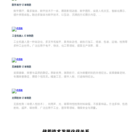
数字展厅 订单制造
数字展厅，集多媒体、数字技术于一体，展现影视动画、数字图形，实现人机交互，智能化展示，
提升参观体验。融合多媒体与数字技术，以互动、沉浸的方式展示内容，...
工业机器人 订单制造
工业机器人是一种自动化、多关节机械手，具有自动性，能执行加工、组装、包装、运输、检测等
多种工业任务。广泛应用于电子、物流、化工等领域，提高生产效率，降...
奖牌徽章 订单制造
奖牌徽章，荣誉与品质的象征。表彰优秀，激励前行，成为荣耀时刻的永恒纪念。奖牌徽章定制，
专属荣誉象征，展现个性风采。精湛工艺，细节入微，打造独特纪念。
无损检测 订单制造
无损检测（非侵入性技术），利用声、光、磁等特性检测材料缺陷，不损害样品。方法多样，包括
射线、超声、磁粉等，广泛应用于工业、医学等领域，确保安全与质量。
储能技术发展伙伴关系