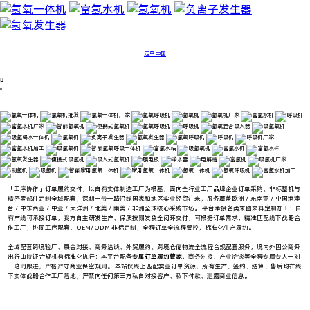
定单中国

「工序协作」订单履约交付，以自有实体制造工厂为根基，面向全行业工厂品牌企业订单采购、非标整机与
精密零部件定制全域配套，深耕一带一路沿线国家和地区实业经贸往来，服务覆盖欧洲 / 东南亚 / 中国港澳
台 / 中东西亚 / 中亚 / 大洋洲 / 北美 / 南美 / 非洲全球核心采购市场。 平台承接各类来图来料定制加工：自
有产线可承接订单，我方自主研发生产、保质按期发货全闭环交付；可根据订单需求，精准匹配线下战略合
作工厂，协同工序配套、OEM/ODM 非标定制，全程订单全流程管控，标准化生产履约。
全域配套跨境验厂、展会对接、商务洽谈、外贸履约、跨境仓储物流全流程合规配套服务，
境内外因公商务
出行由持证合规机构标准化执行；本平台配备
专属订单履约管家
，商务对接、产业洽谈等全程专属专人一对
一陪同跟进，严格严守商业保密规则。 本站仅线上匹配实业订单资源，所有生产、签约、结算、售后均在线
下实体战略合作工厂落地，严禁向任何第三方私自对接客户、私下付款、泄露商业信息。