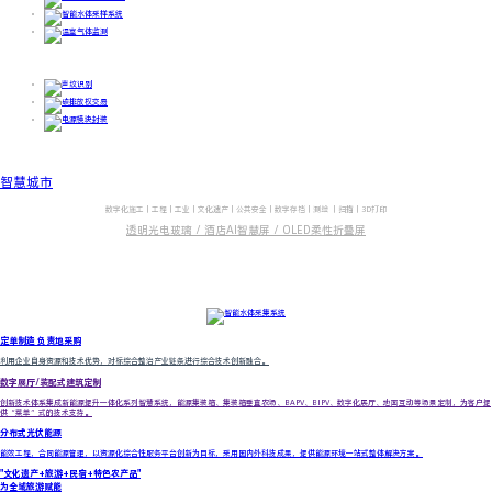
智慧城市
数字化施工｜工程｜工业｜文化遗产｜公共安全｜数字存档｜测绘 ｜扫描｜3D打印
透明光电玻璃 /
酒店AI智慧屏 /
OLED柔性折叠屏
人工智能
数字孪生
数字工厂
工业物联网
低碳智慧城市 | 供销云仓.中国
定单制造 负责地采购
利用企业自身资源和技术优势，对标综合整治产业链条进行综合技术创新融合。
数字展厅/装配式建筑定制
创新技术体系集成新能源提升一体化系列智慧系统，能源集装箱、集装箱垂直农场、BAPV、BIPV、数字化展厅、地面互动等场景定制，为客户提
供“菜单”式的技术支持。
分布式光伏能源
能效工程，合同能源管理，以资源化综合性服务平台创新为目标，采用国内外科技成果，提供能源环境一站式整体解决方案。
"文化遗产+旅游+民宿+特色农产品"
为全域旅游赋能