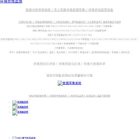
环境在线监测
智能水体采样系统 /
无人机载环境数据采集 /
环境移动监测设备
水质分析仪器 ｜
环境监测数据服务 ｜
水面巡检监察｜
油气管道巡检｜
工业排放监测｜
固废处理空气监测
生态环境应用典型八参数 PM2.5｜PM10｜SO2｜CO｜NO2｜O3｜VOCs｜恶臭｜气体采集*
消防/事故应急 VOCs｜CH4｜CO｜CO2｜Cl2｜O2｜NO2｜H2S｜核辐射检测*
石化厂区与管道巡检 VOCs｜CH4｜H2S｜SO2
所有可选参数 VOCs｜SO2｜CO｜NO2｜O3｜PM1.0｜PM2.5｜PM10｜CxHy/CH4/可燃烷烃｜H2S｜HCI｜TSP/PM100｜NH3｜CO2｜HCN｜
H2｜PH3｜Cl2｜O2｜NO｜恶臭｜高精度甲烷*｜气象五参*｜气体采集*
｜核辐射*
(*外置模块，不占用内部空间）
声学｜ 数据采集系统｜ 飞行/空间测试｜ 监控｜ 电力测试｜ NVH测试｜ 数据记录｜ 监测和物联网设备｜ 传感器｜ 振动分析
环境规划与评估 / 环境风险与应急 / 环境大数据科学
提供交钥匙的测试和测量解决方案
车载环境数据采集 ｜
环境噪声隔音降噪 ｜
噪音扬尘监测｜
走航监测｜
温室气体采集