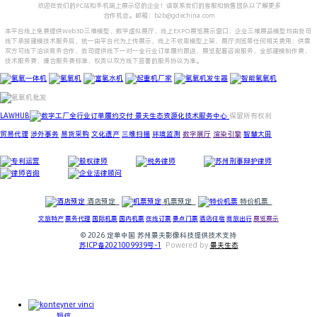
欢迎在我们的PC站和手机端上展示您的企业！请联系我们的客服和销售团队以了解更多
合作机会。邮箱：b2b@gdechina.com
本平台线上免费提供Web3D三维模型、数字虚拟展厅、线上EXPO展览展示窗口；企业三维展品模型均由我司
线下承接建模技术服务后，统一由平台代为上传展示，线上不收取模型上架、展厅浏览等任何相关费用；供需
双方可线下洽谈商务合作，我司提供线下一对一全行业订单履约跟进、展览配套咨询服务，全部建模制作费、
技术服务费、撮合服务费标准、权责以双方线下签署的服务协议为准。
LAWHUB
全行业订单履约交付 景夫生态资源化技术服务中心
保留所有权利
贸易代理
涉外事务
易货采购
文化遗产
三维扫描
环境监测
数字展厅
渲染引擎
智慧大田
专利运营
股权律师
税务律师
公司律师
法律咨询
法律顾问：LAWHUB
酒店预定
机票预定
特价机票
文旅特产
票务代理
国际机票
国内机票
在线订票
景点门票
酒店住宿
商旅出行
展览展示
© 2026 定单中国
苏州景夫影像科技提供技术支持
苏ICP备2021009939号-1
P
owered by
景夫生态
短信