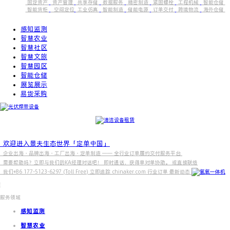
固定资产
资产管理
共享存储
数据服务
精密制造
紧固螺栓
工程机械
智能仓储
智能货柜
空间定位
工业仿真
智能制造
储能电源
订单交付
跨境物流
海外仓储
感知监测
智慧农业
智慧社区
智慧文旅
智慧园区
智能仓储
展览展示
易货采购
欢迎进入景夫生态世界「定单中国」
企业出海・品牌出海・工厂出海・定单制造 —— 全行业订单履约交付服务平台
需要帮助吗？立即与我们的KA经理对话吧！ 即时通话，获得单对单协助。 或直接联络
我们+86 177-5123-6297 (Toll Free) 立即追踪 chinaker.com 行业订单 最新动态
服务领域
感知监测
智慧农业