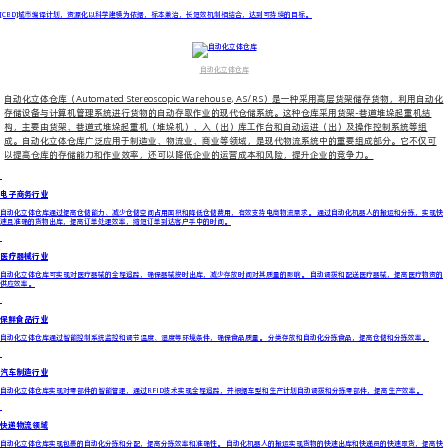
[CBD]城市编译计划，资源化以科学建模为依据，标本兼治，长短效机制相结合，达到可持续的目标。
低碳·乐活·健康·阳光·向上 每座城市都有自己的故事！
自动化立体仓库
自动化立体仓库（Automated Stereoscopic Warehouse, AS/RS）是一种采用高层货架储存货物，利用自动化
存储设备与计算机管理系统进行货物的自动存取作业的现代仓储系统。这种仓库采用货架-巷道堆垛起重机结
构，主要由货架、巷道式堆垛起重机（堆垛机）、入（出）库工作台和自动运进（出）及操作控制系统等组
成。自动化立体仓库广泛应用于制造业、物流业、商业等领域，是现代物流系统中的重要组成部分。它不仅可
以提高仓库的存储能力和作业效率，还可以降低企业的运营成本和风险，提升企业的竞争力。
电子商务行业
自动化立体仓库通过提高仓储能力、减少仓储空间占用面积和降低仓储费用，有效支持电商物流需求。 通过自动化机器人的搬运和分拣，实现快
速且准确的货物出库，提高订单处理效率，缩短订单到达客户手中的时间。
医疗器械行业
自动化立体仓库可实现对医疗器械的全程追踪，确保器械按时出库，减少存放时间对其质量的影响。 自动调拨和配送医疗器械，提高医疗物资的
供应效率。
保鲜食品行业
自动化立体仓库通过智能控制系统监控和调节温度、湿度等环境条件，确保食品质量。 分类存放和自动化分拣食品，提高仓储和分拣效率。
汽车制造行业
自动化立体仓库实现对零部件的智能管理，通过RFID技术实现全程追踪，并根据车型和生产计划自动调拨和分拣零部件，提高生产效率。
快递物流领域
自动化立体仓库实现包裹的自动化分拣和分配，提高分拣效率和准确性。 自动化机器人的搬运实现货物的快速出库和快递员的快速取货，提高快