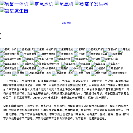
定单中国

「工序协作」订单履约交付，以自有实体制造工厂为根基，面向全行业工厂品牌企业订单采购、非标整机与
精密零部件定制全域配套，深耕一带一路沿线国家和地区实业经贸往来，服务覆盖欧洲 / 东南亚 / 中国港澳
台 / 中东西亚 / 中亚 / 大洋洲 / 北美 / 南美 / 非洲全球核心采购市场。 平台承接各类来图来料定制加工：自
有产线可承接订单，我方自主研发生产、保质按期发货全闭环交付；可根据订单需求，精准匹配线下战略合
作工厂，协同工序配套、OEM/ODM 非标定制，全程订单全流程管控，标准化生产履约。
全域配套跨境验厂、展会对接、商务洽谈、外贸履约、跨境仓储物流全流程合规配套服务，
境内外因公商务
出行由持证合规机构标准化执行；本平台配备
专属订单履约管家
，商务对接、产业洽谈等全程专属专人一对
一陪同跟进，严格严守商业保密规则。 本站仅线上匹配实业订单资源，所有生产、签约、结算、售后均在线
下实体战略合作工厂落地，严禁向任何第三方私自对接客户、私下付款、泄露商业信息。