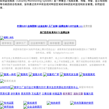
安防监控系统（Security Monitoring System）是一种集合了视频采集、传输、存储、显示和控制
等功能的综合性系统，旨在通过技术手段实现对特定区域或目标的实时监控和安全管理。安防监控
系...
立即联系我们
景夫生态在全球主要贸易中心（包括芝加哥、纽约、伦敦、巴黎、新加坡、中国香港、悉尼和东京）建立了服务网络，深谙资本
市场对数字化的专业要求，充分满足合作伙伴及供应商的多样化需求。
外贸B2B | 出海营销 | 企业出海 | 工厂出海 | 品牌出海 | APP出海 >>
定单中国
热门目的地 景夫DTC品牌出海
数字孪生
数字工厂
企业数字展厅
库存管理
鉴证溯源
欢迎在我们的PC站和手机端上展示您的企业！请联系我们的客服和销售团队以了解更多
合作机会。邮箱：b2b@gdechina.com
本平台线上免费提供Web3D三维模型、数字虚拟展厅、线上EXPO展览展示窗口；企业三维展品模型均由我司
线下承接建模技术服务后，统一由平台代为上传展示，线上不收取模型上架、展厅浏览等任何相关费用；供需
双方可线下洽谈商务合作，我司提供线下一对一全行业订单履约跟进、展览配套咨询服务，全部建模制作费、
技术服务费、撮合服务费标准、权责以双方线下签署的服务协议为准。
LAWHUB
全行业订单履约交付 景夫生态资源化技术服务中心
保留所有权利
贸易代理
涉外事务
易货采购
文化遗产
三维扫描
环境监测
数字展厅
渲染引擎
智慧大田
专利运营
股权律师
税务律师
公司律师
法律咨询
法律顾问：LAWHUB