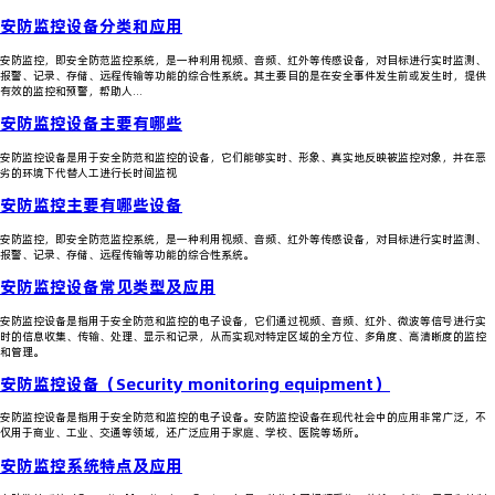
安防监控设备分类和应用
订单履约交付服务
安防监控，即安全防范监控系统，是一种利用视频、音频、红外等传感设备，对目标进行实时监测、
报警、记录、存储、远程传输等功能的综合性系统。其主要目的是在安全事件发生前或发生时，提供
有效的监控和预警，帮助人...
安防监控设备主要有哪些
订单履约交付服务
安防监控设备是用于安全防范和监控的设备，它们能够实时、形象、真实地反映被监控对象，并在恶
劣的环境下代替人工进行长时间监视
安防监控主要有哪些设备
订单履约交付服务
安防监控，即安全防范监控系统，是一种利用视频、音频、红外等传感设备，对目标进行实时监测、
报警、记录、存储、远程传输等功能的综合性系统。
安防监控设备常见类型及应用
订单履约交付服务
安防监控设备是指用于安全防范和监控的电子设备，它们通过视频、音频、红外、微波等信号进行实
时的信息收集、传输、处理、显示和记录，从而实现对特定区域的全方位、多角度、高清晰度的监控
和管理。
安防监控设备（Security monitoring equipment）
订单履约交付服务
安防监控设备是指用于安全防范和监控的电子设备。安防监控设备在现代社会中的应用非常广泛，不
仅用于商业、工业、交通等领域，还广泛应用于家庭、学校、医院等场所。
安防监控系统特点及应用
订单履约交付服务