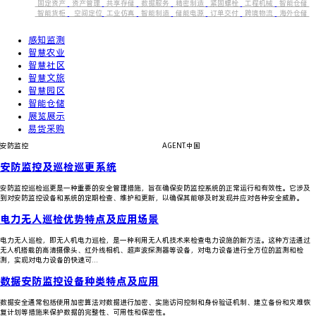
固定资产
资产管理
共享存储
数据服务
精密制造
紧固螺栓
工程机械
智能仓储
智能货柜
空间定位
工业仿真
智能制造
储能电源
订单交付
跨境物流
海外仓储
感知监测
智慧农业
智慧社区
智慧文旅
智慧园区
智能仓储
展览展示
易货采购
安防监控
AGENT.中国
安防监控及巡检巡更系统
订单履约交付服务
安防监控巡检巡更是一种重要的安全管理措施，旨在确保安防监控系统的正常运行和有效性。它涉及
到对安防监控设备和系统的定期检查、维护和更新，以确保其能够及时发现并应对各种安全威胁。
电力无人巡检优势特点及应用场景
订单履约交付服务
电力无人巡检，即无人机电力巡检，是一种利用无人机技术来检查电力设施的新方法。这种方法通过
无人机搭载的高清摄像头、红外线相机、超声波探测器等设备，对电力设备进行全方位的监测和检
测，实现对电力设备的快速可...
数据安防监控设备种类特点及应用
订单履约交付服务
数据安全通常包括使用加密算法对数据进行加密、实施访问控制和身份验证机制、建立备份和灾难恢
复计划等措施来保护数据的完整性、可用性和保密性。